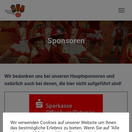
N
A
V
I
G
Sponsoren
A
T
I
O
N
U
Wir bedanken uns bei unseren Hauptsponsoren und
M
S
natürlich auch bei denen, die hier nicht aufgeführt sind!
C
H
A
L
T
E
N
Wir verwenden Cookies auf unserer Website um Ihnen
das bestmögliche Erlebnis zu bieten. Wenn Sie auf "Alle